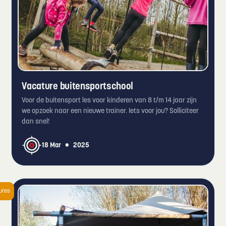
Vacature buitensportschool
Voor de buitensport les voor kinderen van 8 t/m 14 jaar zijn
we opzoek naar een nieuwe trainer. Iets voor jou? Solliciteer
dan snel!
•
18 Mar
2025
ures