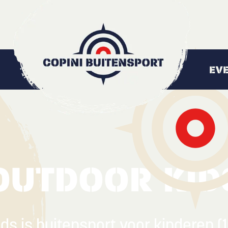
EV
OUTDOOR KID
ds is buitensport voor kinderen (10