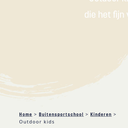
die het fij
>
>
>
Home
Buitensportschool
Kinderen
Outdoor kids