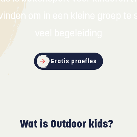
n vinden om in een kleine groep te
veel begeleiding
Gratis proefles
Wat is Outdoor kids?