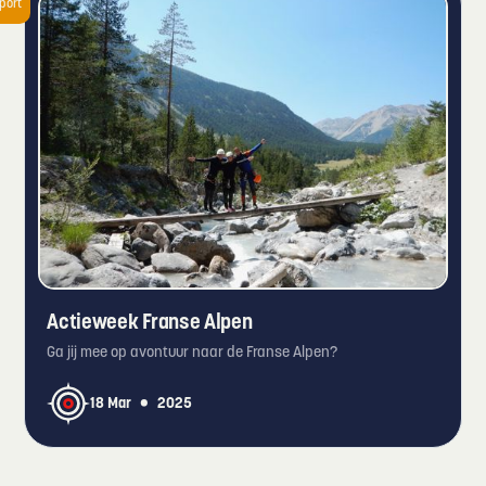
port
Actieweek Franse Alpen
Ga jij mee op avontuur naar de Franse Alpen?
•
18 Mar
2025