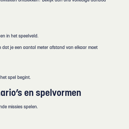
tiviteiten ontdekken? Bekijk dan ons volledige aanbod
gen in het speelveld.
n dat je een aantal meter afstand van elkaar moet
 het spel begint.
nario’s en spelvormen
ende missies spelen.