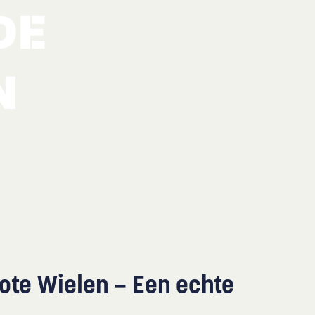
DE
N
rote Wielen – Een echte