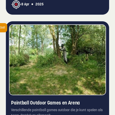
•
8 Apr
2025
tball
Paintball Outdoor Games en Arena
Verschillende paintball games outdoor die je kunt spelen als