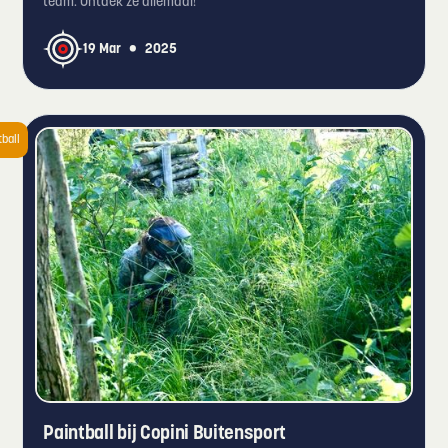
team. Ontdek ze allemaal!
•
19 Mar
2025
tball
Paintball bij Copini Buitensport